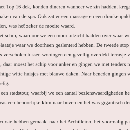
et Top 16 dek, konden dineren wanneer we zin hadden, kreg
maken van de spa. Ook zat er een massage en een drankenpakk
en, was het zeker de moeite waard.
et schip, waardoor we een mooi uitzicht hadden over waar we 
s plaatsje waar we doorheen geslenterd hebben. De tweede sto
s verscholen tussen woningen een gezellig overdekt terrasje v
, daar moest het schip voor anker en gingen we met tenders 
achtige witte huisjes met blauwe daken. Naar beneden gingen 
elig.
een stadstour, waarbij we een aantal bezienswaardigheden h
was een behoorlijke klim naar boven en het was gigantisch d
ursie hebben gemaakt naar het Archilleion, het voormalig pal