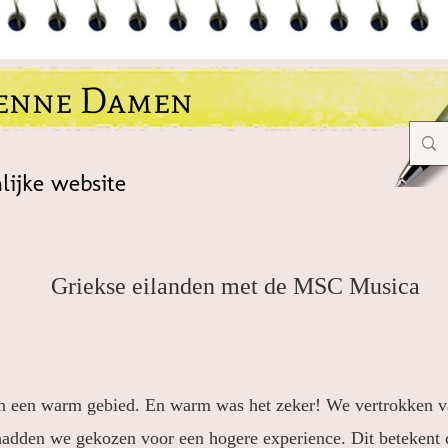
ienne Damen
lijke website
Cruise 2018
Griekse eilanden met de MSC Musica
in een warm gebied. En warm was het zeker! We vertrokken v
dden we gekozen voor een hogere experience. Dit betekent da