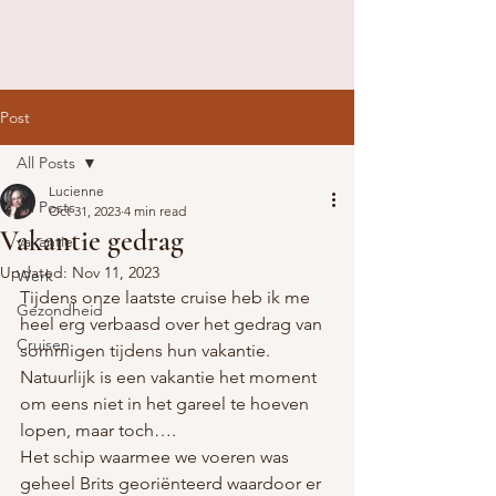
Post
All Posts
Lucienne
All Posts
Oct 31, 2023
4 min read
Vakantie gedrag
vakantie
Updated:
Nov 11, 2023
Werk
Tijdens onze laatste cruise heb ik me 
Gezondheid
heel erg verbaasd over het gedrag van 
Cruisen
sommigen tijdens hun vakantie. 
Natuurlijk is een vakantie het moment 
om eens niet in het gareel te hoeven 
lopen, maar toch….
Het schip waarmee we voeren was 
geheel Brits georiënteerd waardoor er 