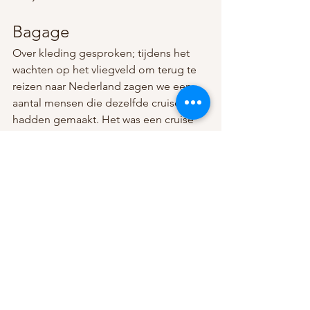
Bagage
Over kleding gesproken; tijdens het 
wachten op het vliegveld om terug te 
reizen naar Nederland zagen we een 
aantal mensen die dezelfde cruise 
hadden gemaakt. Het was een cruise 
van 15 dagen en iedereen had aardig 
wat bagage mee. Er was een Italiaans 
stel dat ik herkende van de Yacht Club. 
Zij hadden een bagage trolley waarop 
zij hun bagage hadden gezet; drie 
kleine rugtassen. Wachtend op de gate 
om open te gaan zat ik te kijken waar 
ze hun koffers hadden, maar die 
hadden ze niet. Deze mensen hadden 
misschien net een schone onderbroek 
en een tandenborstel mee (dat mag je 