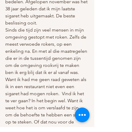
bedelen. Afgelopen november was het 
38 jaar geleden dat ik mijn laatste 
sigaret heb uitgemaakt. De beste 
beslissing ooit.
Sinds die tijd zijn veel mensen in mijn 
omgeving gestopt met roken. Zelfs de 
meest verwoede rokers, op een 
enkeling na. En met al die maatregelen 
die er in de tussentijd genomen zijn 
om de omgeving rookvrij te maken 
ben ik erg blij dat ik er al vanaf was. 
Want ik had me geen raad geweten als 
ik in een restaurant niet even een 
sigaret had mogen roken.  Vind ik het 
te ver gaan? In het begin wel. Want ik 
weet hoe het is om verslaafd te zijn, 
om de behoefte te hebben een sigaret 
op te steken. Of dat nou voor de 
gezelligheid, uit gewoonte of van de 