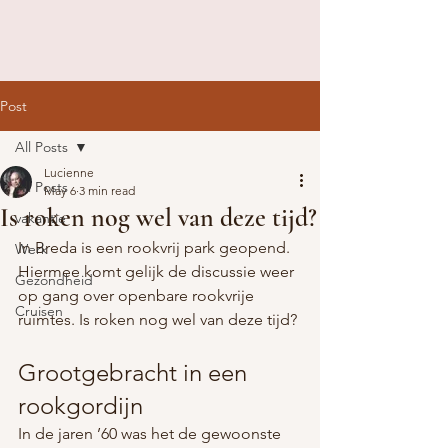
Post
All Posts
Lucienne
All Posts
May 6
3 min read
Is roken nog wel van deze tijd?
vakantie
In Breda is een rookvrij park geopend. 
Werk
Hiermee komt gelijk de discussie weer 
Gezondheid
op gang over openbare rookvrije 
Cruisen
ruimtes. Is roken nog wel van deze tijd?
Grootgebracht in een 
rookgordijn
In de jaren ’60 was het de gewoonste 