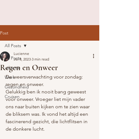
Post
All Posts
Lucienne
All Posts
Jul 8, 2023
3 min read
Regen en Onweer
vakantie
De weersverwachting voor zondag: 
Werk
regen en onweer. 
Gezondheid
Gelukkig ben ik nooit bang geweest 
Cruisen
voor onweer. Vroeger liet mijn vader 
ons naar buiten kijken om te zien waar 
de bliksem was. Ik vond het altijd een 
fascinerend gezicht, die lichtflitsen in 
de donkere lucht. 