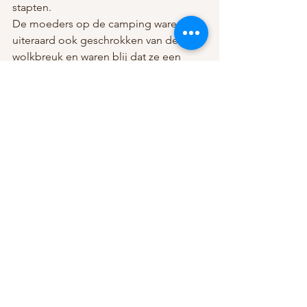
stapten. 
De moeders op de camping waren 
uiteraard ook geschrokken van de 
wolkbreuk en waren blij dat ze een 
aantal taxi's zagen aankomen waar 
iedereen in zat. Iedereen, behalve wij. 
Al snel werd het haar duidelijk dat wij 
met z'n drieën op de fiets kwamen. 
"Wat kan mij die fietsen schelen" riep 
mijn moeder. 
Binnen moesten we alles uittrekken, 
want zelfs ons ondergoed was kletsnat. 
Dit is het enige moment geweest dat ik 
bang was voor de bliksem en dan 
vooral dat ik of een van mijn broers 
door de bliksem getroffen zou 
worden. 