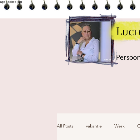
Luc
Persoon
All Posts
vakantie
Werk
G