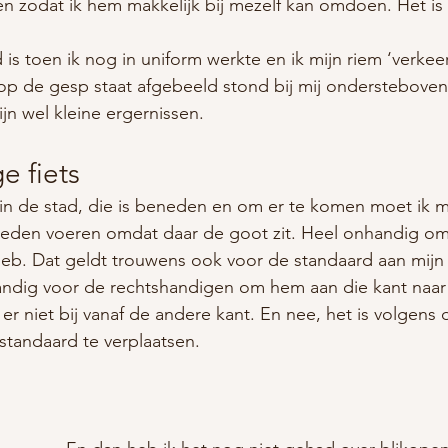
n zodat ik hem makkelijk bij mezelf kan omdoen. Het is 
is toen ik nog in uniform werkte en ik mijn riem ‘verke
 op de gesp staat afgebeeld stond bij mij ondersteboven.
zijn wel kleine ergernissen.
e fiets
g in de stad, die is beneden en om er te komen moet ik mi
neden voeren omdat daar de goot zit. Heel onhandig omd
st heb. Dat geldt trouwens ook voor de standaard aan mijn f
Handig voor de rechtshandigen om hem aan die kant naa
er niet bij vanaf de andere kant. En nee, het is volgens
standaard te verplaatsen.