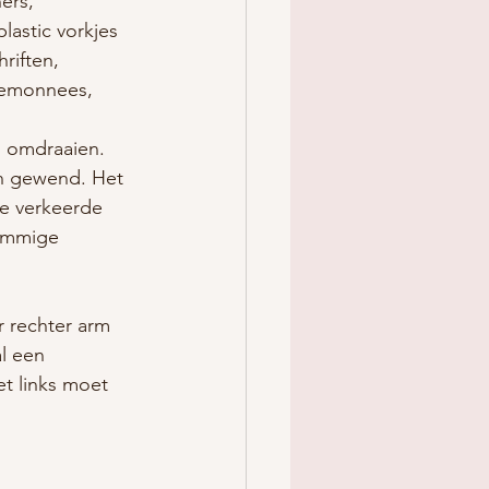
ers, 
lastic vorkjes 
riften, 
temonnees, 
s omdraaien. 
an gewend. Het 
de verkeerde 
sommige 
r rechter arm 
l een 
t links moet 