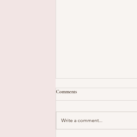
Comments
Write a comment...
Is roken nog wel van deze tijd?