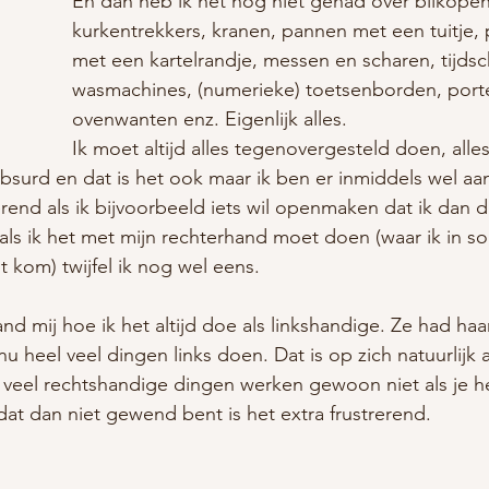
En dan heb ik het nog niet gehad over blikopen
kurkentrekkers, kranen, pannen met een tuitje, p
met een kartelrandje, messen en scharen, tijdsch
wasmachines, (numerieke) toetsenborden, por
ovenwanten enz. Eigenlijk alles.
Ik moet altijd alles tegenovergesteld doen, alle
k absurd en dat is het ook maar ik ben er inmiddels wel a
rerend als ik bijvoorbeeld iets wil openmaken dat ik dan 
 als ik het met mijn rechterhand moet doen (waar ik in 
it kom) twijfel ik nog wel eens.
nd mij hoe ik het altijd doe als linkshandige. Ze had haa
 heel veel dingen links doen. Dat is op zich natuurlijk a
 veel rechtshandige dingen werken gewoon niet als je he
dat dan niet gewend bent is het extra frustrerend.