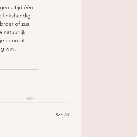
en altijd één 
e linkshandig 
broer of zus 
 natuurlijk 
e er nooit 
g was. 
See All