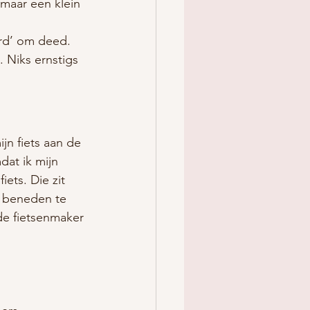
maar een klein 
erd’ om deed. 
 Niks ernstigs 
jn fiets aan de 
at ik mijn 
iets. Die zit 
r beneden te 
 de fietsenmaker 