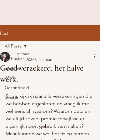
Post
All Posts
Lucienne
All Posts
Jan 14, 2024
3 min read
Goed verzekerd, het halve
vakantie
werk.
Werk
Gezondheid
Soms kijk ik naar alle verzekeringen die 
Cruisen
we hebben afgesloten en vraag ik me 
wel eens af: waarom? Waarom betalen 
we altijd zoveel premie terwijl we er 
eigenlijk nooit gebruik van maken? 
Maar kunnen we wel het risico nemen 