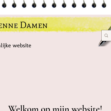
ienne Damen
lijke website
Welkom op mijn website!