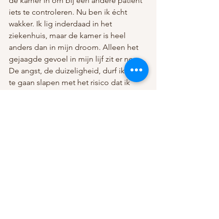
de kamer in om bij een andere patiënt 
iets te controleren. Nu ben ik écht 
wakker. Ik lig inderdaad in het 
ziekenhuis, maar de kamer is heel 
anders dan in mijn droom. Alleen het 
gejaagde gevoel in mijn lijf zit er nog. 
De angst, de duizeligheid, durf ik weer 
te gaan slapen met het risico dat ik 
weer in diezelfde droom beland? Met 
mijn hart bonkend in mijn lijf en al mijn 
spieren strak gespannen probeer ik 
weer te gaan slapen. Toch?