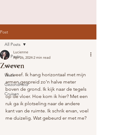
Post
All Posts
Lucienne
All Posts
Apr 26, 2024
2 min read
Zweven
vakantie
Ik zweef. Ik hang horizontaal met mijn 
Werk
armen gespreid zo’n halve meter 
Gezondheid
boven de grond. Ik kijk naar de tegels 
Cruisen
op de vloer. Hoe kom ik hier? Met een 
ruk ga ik plotseling naar de andere 
kant van de ruimte. Ik schrik ervan, voel 
me duizelig. Wat gebeurd er met me?