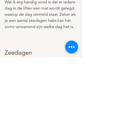
Wat ik erg handig vond is dat er iedere 
dag in de liften een mat wordt gelegd 
waarop de dag vermeld staat. Zeker als 
je een aantal zeedagen hebt kan het 
soms verwarrend zijn welke dag het is. 
Zeedagen
Wat en domper op onze cruise heeft 
gelegd is het weer. Als je naar IJsland 
gaat weet je dat het geen zonvakantie 
wordt. Maar door verschillende 
stormen in ons vaargebied konden we 
niet alle havens aandoen. Vooral ook 
omdat we in een aantal van deze 
havens voor anker zouden liggen en 
met tenders naar de kade moesten. 