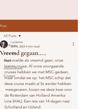
Post
All Posts
Lucienne
All Posts
Oct 8, 2024
3 min read
Vreemd gegaan.....
vakantie
Het voelde als vreemd gaan, onze 
Werk
laatste cruise. Al onze voorgaande 
Gezondheid
cruises hebben we met MSC gedaan, 
Cruisen
maar omdat we op  het MSC schip dat 
deze cruise maakt al 5x eerder hebben 
 meegevaren, kozen we deze keer voor 
de Rotterdam van Holland Amerika 
Line (HAL). Een reis van 14 dagen naar 
Schotland en IJsland.