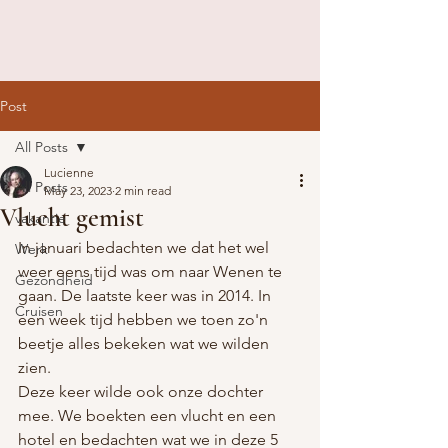
Post
All Posts
Lucienne
All Posts
May 23, 2023
2 min read
Vlucht gemist
vakantie
In januari bedachten we dat het wel 
Werk
weer eens tijd was om naar Wenen te 
Gezondheid
gaan. De laatste keer was in 2014. In 
Cruisen
een week tijd hebben we toen zo'n 
beetje alles bekeken wat we wilden 
zien. 
Deze keer wilde ook onze dochter 
mee. We boekten een vlucht en een 
hotel en bedachten wat we in deze 5 