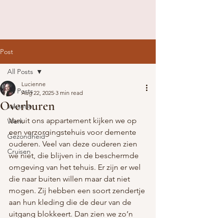
Post
All Posts
Lucienne
All Posts
Aug 22, 2025
3 min read
Overburen
vakantie
Vanuit ons appartement kijken we op 
Werk
een verzorgingstehuis voor demente 
Gezondheid
ouderen. Veel van deze ouderen zien 
Cruisen
we niet, die blijven in de beschermde 
omgeving van het tehuis. Er zijn er wel 
die naar buiten willen maar dat niet 
mogen. Zij hebben een soort zendertje 
aan hun kleding die de deur van de 
uitgang blokkeert. Dan zien we zo’n 