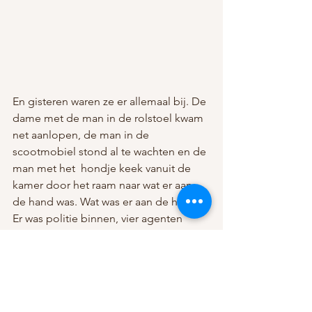
En gisteren waren ze er allemaal bij. De 
dame met de man in de rolstoel kwam 
net aanlopen, de man in de 
scootmobiel stond al te wachten en de 
man met het  hondje keek vanuit de 
kamer door het raam naar wat er aan 
de hand was. Wat was er aan de hand? 
Er was politie binnen, vier agenten 
waren het gebouw binnen gegaan en 
waren in de gezamenlijke ruimte op de 
eerste etage. Er werd een man in korte 
broek en T-shirt mee naar beneden 
genomen. In de hal ontstond een 