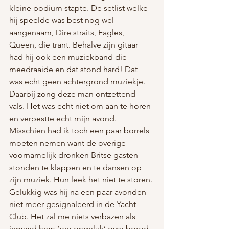
kleine podium stapte. De setlist welke 
hij speelde was best nog wel 
aangenaam, Dire straits, Eagles, 
Queen, die trant. Behalve zijn gitaar 
had hij ook een muziekband die 
meedraaide en dat stond hard! Dat 
was echt geen achtergrond muziekje. 
Daarbij zong deze man ontzettend 
vals. Het was echt niet om aan te horen 
en verpestte echt mijn avond. 
Misschien had ik toch een paar borrels 
moeten nemen want de overige 
voornamelijk dronken Britse gasten 
stonden te klappen en te dansen op 
zijn muziek. Hun leek het niet te storen. 
Gelukkig was hij na een paar avonden 
niet meer gesignaleerd in de Yacht 
Club. Het zal me niets verbazen als 
iemand hem ‘per ongeluk’ over boord 