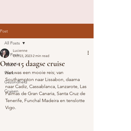
Post
All Posts
Lucienne
All Posts
Oct 23, 2023
2 min read
Onze 15 daagse cruise
vakantie
Het was een mooie reis; van 
Werk
Southampton naar Lissabon, daarna 
Gezondheid
naar Cadiz, Cassablanca, Lanzarote, Las 
Cruisen
Palmas de Gran Canaria, Santa Cruz de 
Tenerife, Funchal Madeira en tenslotte 
Vigo. 