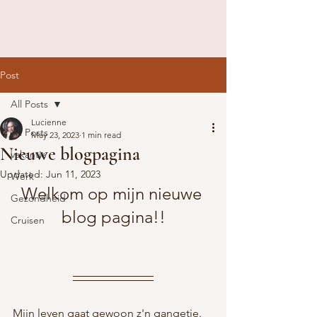
Post
All Posts
Lucienne
All Posts
May 23, 2023
1 min read
Nieuwe blogpagina
vakantie
Updated:
Jun 11, 2023
Werk
Welkom op mijn nieuwe 
Gezondheid
blog pagina!!
Cruisen
Mijn leven gaat gewoon z'n gangetje. 