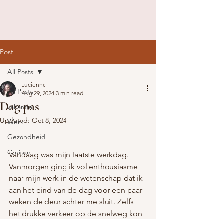
Post
All Posts
Lucienne
All Posts
Aug 29, 2024
3 min read
Dag pas
vakantie
Updated:
Oct 8, 2024
Werk
Gezondheid
Cruisen
Vandaag was mijn laatste werkdag. 
Vanmorgen ging ik vol enthousiasme 
naar mijn werk in de wetenschap dat ik 
aan het eind van de dag voor een paar 
weken de deur achter me sluit. Zelfs 
het drukke verkeer op de snelweg kon 