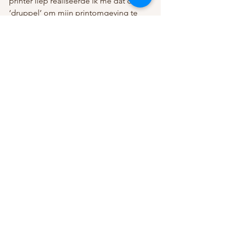
printer liep realiseerde ik me dat de 
‘druppel’ om mijn printomgeving te 
activeren aan mijn pas vast zit en die 
lag thuis.
Gelukkig ben ik verder de dag zonder 
al te veel gekkigheid doorgekomen en 
heb ik mijn computer voor de 
komende weken afgesloten. Even 
bekroop mij het idee om die dagpas 
niet in te leveren bij de beveiliging 
maar mee naar huis te nemen, zodat zij 
een probleem zouden hebben. Maar 
ach, ik was inmiddels weer afgekoeld 
en mijn goede humeur overheerste 
weer. En trouwens, zo wil ik ook niet op 
vakantie.