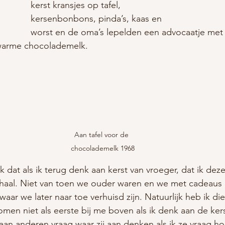
kerst kransjes op tafel, 
kersenbonbons, pinda’s, kaas en 
worst en de oma’s lepelden een advocaatje met
 warme chocolademelk.
Aan tafel voor de 
chocolademelk 1968
k dat als ik terug denk aan kerst van vroeger, dat ik de
 haal. Niet van toen we ouder waren en we met cadeaus
 waar we later naar toe verhuisd zijn. Natuurlijk heb ik di
men niet als eerste bij me boven als ik denk aan de kers
aan anderen vraag waar zij aan denken als ik ze vraag ho