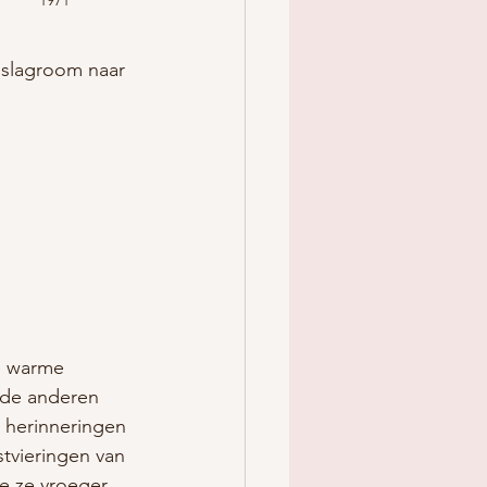
 slagroom naar 
ze warme 
 de anderen 
e herinneringen 
tvieringen van 
e ze vroeger 