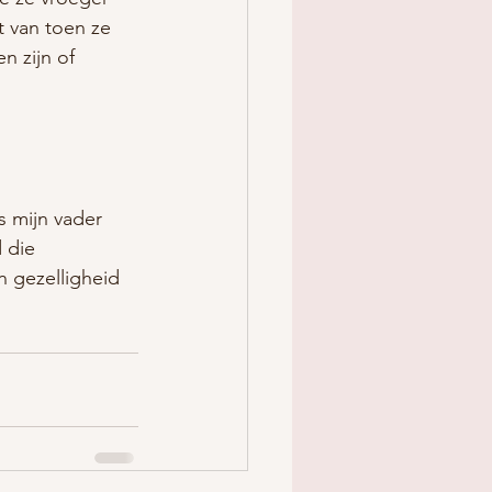
t van toen ze 
 zijn of 
s mijn vader 
 die 
n gezelligheid 