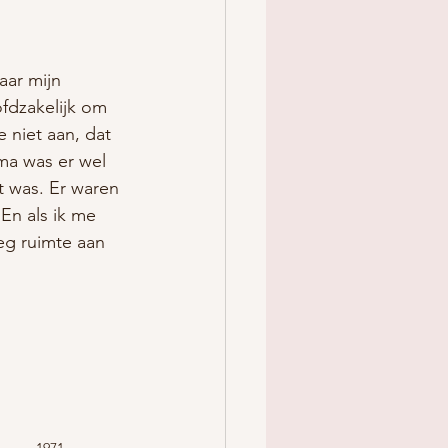
aar mijn 
fdzakelijk om 
niet aan, dat 
ma was er wel 
t was. Er waren 
En als ik me 
eg ruimte aan 
          1971