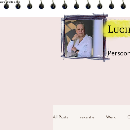
Luc
Persoon
All Posts
vakantie
Werk
G