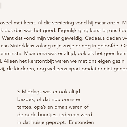
l
oveel met kerst. Al die versiering vond hij maar onzin. M
 dus dan was het goed. Eigenlijk ging kerst bij ons hoo
. Want dat vond mijn vader geweldig. Cadeaus deden we 
an Sinterklaas zolang mijn zusje er nog in geloofde. O
t tenminste. Maar oma was er altijd, ook als het geen kers
el. Alleen het kerstontbijt waren we met ons eigen gezin. 
ij, de kinderen, nog wel eens apart omdat er niet geno
’s Middags was er ook altijd 
bezoek, of dat nou ooms en 
tantes, opa’s en oma’s waren of 
de oude buurtjes, iedereen werd 
in dat huisje gepropt.  Er stonden 