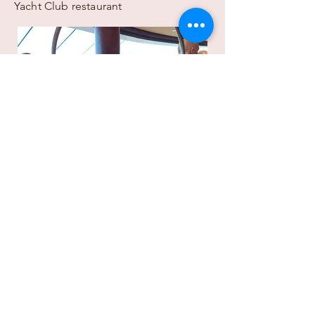
Yacht Club restaurant
High Tea in de Top Sail Lounge
Gala avond
Gala avond